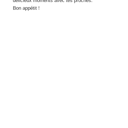
délicieux moments avec tes proches.
Bon appétit !
Dans beaucoup de locations Airbnb, les poêles
sont rayées, les casseroles fatiguées et les
ustensiles peu rassurants. Je partage mon avis,
mon agacement, et pourquoi l’inox me semble