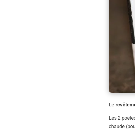
Le
revêteme
Les 2 poêles
chaude (pour