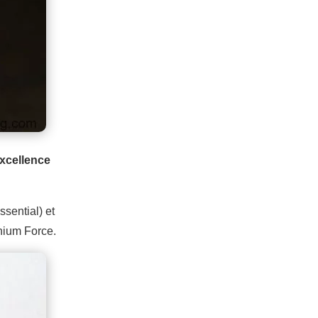
excellence
sential) et
nium Force.