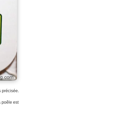
s précisée.
 poêle est