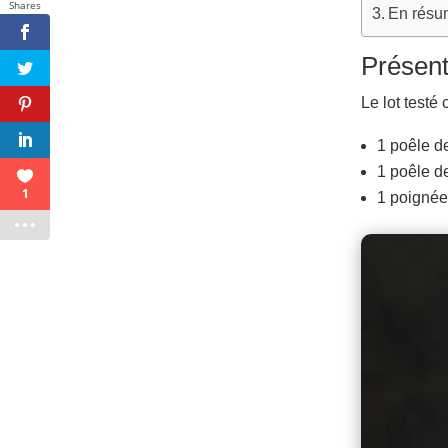
Shares
En rés
Présent
Le lot testé
1 poêle d
1 poêle d
1
1 poignée