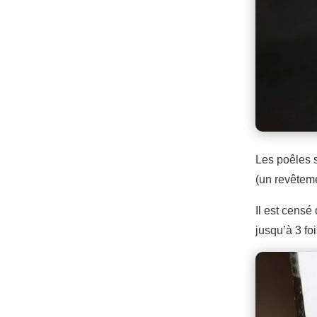
Les poêles 
(un revêteme
Il est censé
jusqu’à 3 fo