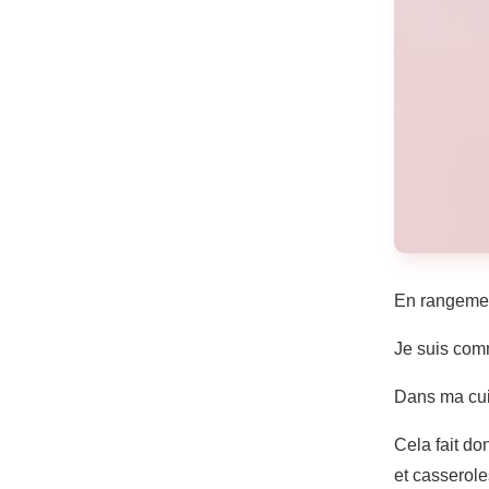
En rangemen
Je suis comm
Dans ma cuis
Cela fait do
et casserole