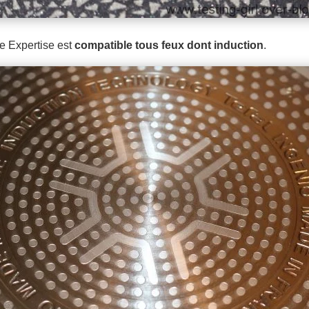
 Expertise est
compatible tous feux dont induction
.