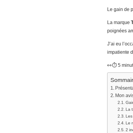
Le gain de p
La marque
poignées am
J’ai eu l’oc
impatiente d
👀⏱️
5
minu
Sommair
Présenta
Mon avis
Gai
La t
Les
Le 
2 i