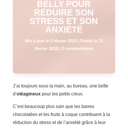
BELLY POUR
RÉDUIRE SON
STRESS ET SON
ANXIÉTÉ
Mis à jour le 5 février 2024 | Publié le 15
février 2018
|
2 commentaires
J’ai toujours sous la main, au bureau, une boîte
d’
oléagineux
pour les petits creux.
C’est beaucoup plus sain que les barres
chocolatées et les fruits à coque contribuent à la
réduction du stress et de l’anxiété grâce à leur