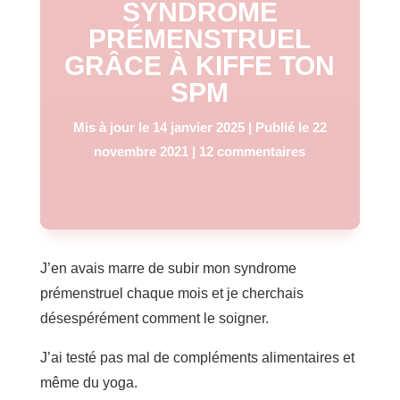
SYNDROME
PRÉMENSTRUEL
GRÂCE À KIFFE TON
SPM
Mis à jour le 14 janvier 2025 | Publié le 22
novembre 2021
|
12 commentaires
J’en avais marre de subir mon syndrome
prémenstruel chaque mois et je cherchais
désespérément comment le soigner.
J’ai testé pas mal de compléments alimentaires et
même du yoga.